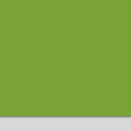
mpresa de compressor de ar
Empresas de termografia
Loca
cação de compressor eletrico
Locação de compressor parafu
Manutenção compressor de ar parafuso
Manutençã
Manutenção de compressores de ar comprimido
Manut
Manutenção preventiva compressor
Manutenção prev
Manutenção preventiva compressor parafuso
óleo lu
óleo para compressor
Oleo para compressor a parafuso
Ole
Oleo para compressor de ar parafuso
Plano de manutenção pre
Revisão de compressores
Serviço de analise de vibraç
Tubo aluminio parker
Tubo infinity
Tubul
Tubulação de aluminio para ar comprimido
Tubulação de
Tubulação airnet
Valor de aluguel de com