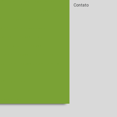
ção de compressor de ar comprimido
Contato
so
Locação de compressores de ar
o compressor de ar sjc
enção de compressores sjc
entiva compressor de ar
brificante para compressor
o para compressor de ar comprimido
ventiva compressor de ar parafuso
ão
Tubo aluminio infinity
ação de alumínio
 ar comprimido em alumínio
pressor de ar