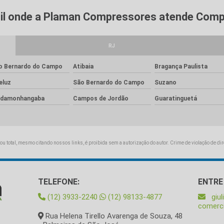
asil onde a Plaman Compressores atende Comp
RJ
o Bernardo do Campo
Atibaia
Bragança Paulista
eluz
São Bernardo do Campo
Suzano
ndamonhangaba
Campos de Jordão
Guaratinguetá
 ou total, mesmo citando nossos links, é proibida sem a autorização do autor. Crime de violação de di
TELEFONE:
ENTRE
(12) 3933-2240
(12) 98133-4877
giu
comerc
Rua Helena Tirello Avarenga de Souza, 48