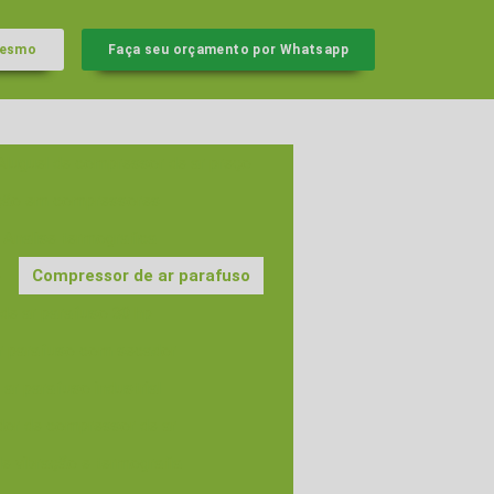
mesmo
Faça seu orçamento por Whatsapp
Aluguel de compressor de ar preço
ação em compressores
Analise termografica
o
Compressor de ar parafuso
de ar parafuso 30 hp
r parafuso com secador
ar parafuso industrial
idor de compressor de ar
e vibração e termografia