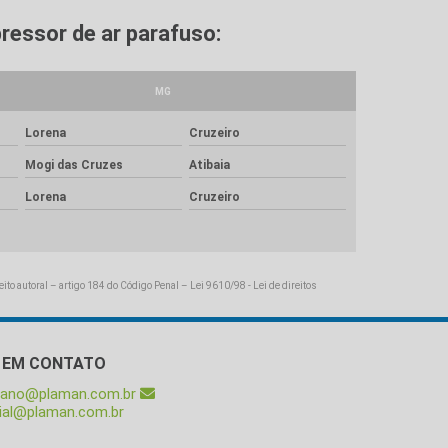
ressor de ar parafuso:
MG
Lorena
Cruzeiro
Mogi das Cruzes
Atibaia
Lorena
Cruzeiro
reito autoral – artigo 184 do Código Penal –
Lei 9610/98 - Lei de direitos
 EM CONTATO
liano@plaman.com.br
ial@plaman.com.br