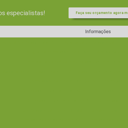
 especialistas!
Faça seu orçamento agora 
Informações
Aluguel compressor eletrico
Aluguel de compressor de ar
Aluguel de compressor parafuso
Analise de vibr
Analise de vibração em compressores parafusos
Assistencia compressor de ar
Compressor de ar para locaçã
Compressor de ar parafuso 100 hp
Compressor 
Compressor de ar parafuso 50 hp
Compressor de a
Compressor de ar parafuso ga 45
Compressor de 
Compressor de ar parafuso isento de óleo
Distribu
Empresa de analise de vibração
Empresa de analise d