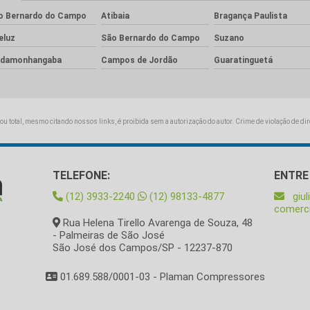
o Bernardo do Campo
Atibaia
Bragança Paulista
eluz
São Bernardo do Campo
Suzano
ndamonhangaba
Campos de Jordão
Guaratinguetá
 ou total, mesmo citando nossos links, é proibida sem a autorização do autor. Crime de violação de di
TELEFONE:
ENTRE
(12) 3933-2240
(12) 98133-4877
giu
comerc
Rua Helena Tirello Avarenga de Souza, 48
- Palmeiras de São José
São José dos Campos/SP - 12237-870
01.689.588/0001-03 - Plaman Compressores