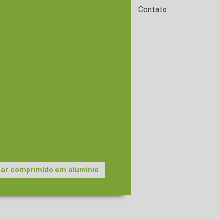
ção de compressor de ar comprimido
Contato
so
Locação de compressores de ar
o compressor de ar sjc
enção de compressores sjc
entiva compressor de ar
brificante para compressor
o para compressor de ar comprimido
ventiva compressor de ar parafuso
ão
Tubo aluminio infinity
ação de alumínio
 ar comprimido em alumínio
pressor de ar