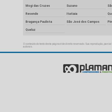
Mogi das Cruzes
Suzano
Sã
Resende
Itatiaia
Qu
Bragança Paulista
São José dos Campos
Pi
Queluz
O conteúdo do texto desta página é de direito reservado. Sua reprodução, parcial
autorais
.