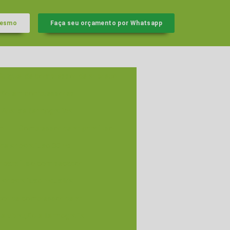
mesmo
Faça seu orçamento por Whatsapp
Aluguel de compressor de ar preço
ação em compressores
Analise termografica
ão
Compressor de ar parafuso
de ar parafuso 30 hp
r parafuso com secador
ar parafuso industrial
idor de compressor de ar
e vibração e termografia