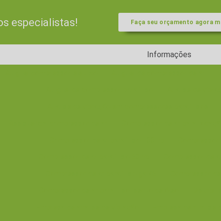
 especialistas!
Faça seu orçamento agora 
Informações
Aluguel compressor eletrico
Aluguel de compressor de ar
Aluguel de compressor parafuso
Analise de vibr
Analise de vibração em compressores parafusos
Assistencia compressor de ar
Compressor de ar para locaç
Compressor de ar parafuso 100 hp
Compressor 
Compressor de ar parafuso 50 hp
Compressor de a
Compressor de ar parafuso ga 45
Compressor de 
Compressor de ar parafuso isento de óleo
Distribu
Empresa de analise de vibração
Empresa de analise d