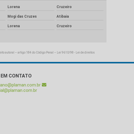
Lorena
Cruzeiro
Mogi das Cruzes
Atibaia
Lorena
Cruzeiro
reito autoral – artigo 184 do Código Penal –
Lei 9610/98 - Lei de direitos
 EM CONTATO
liano@plaman.com.br
ial@plaman.com.br