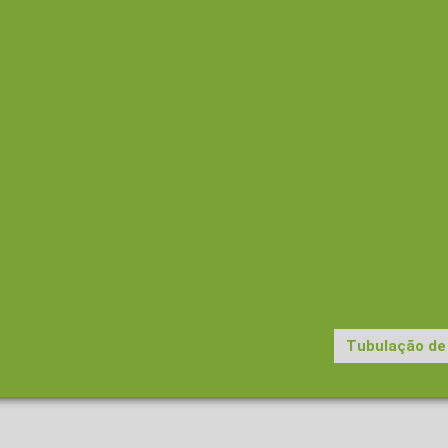
mpresa de compressor de ar
Empresas de termografia
Loca
cação de compressor eletrico
Locação de compressor parafu
Manutenção compressor de ar parafuso
Manutençã
Manutenção de compressores de ar comprimido
Manut
Manutenção preventiva compressor
Manutenção prev
Manutenção preventiva compressor parafuso
óleo lu
óleo para compressor
Oleo para compressor a parafuso
Ole
Oleo para compressor de ar parafuso
Plano de manutenção pre
Revisão de compressores
Serviço de analise de vibraç
Tubo aluminio parker
Tubo infinity
Tubul
Tubulação de aluminio para ar comprimido
Tubulação de
Tubulação airnet
Valor de aluguel de com