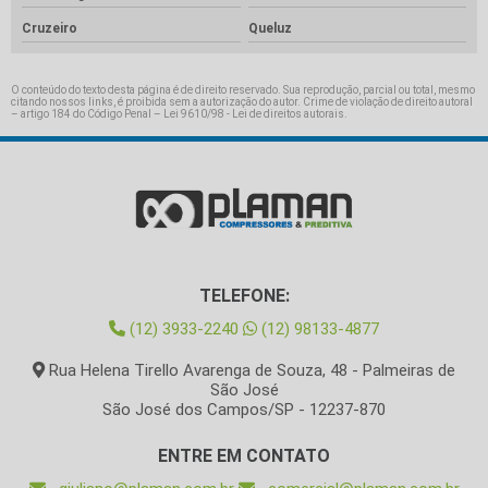
Cruzeiro
Queluz
O conteúdo do texto desta página é de direito reservado. Sua reprodução, parcial ou total, mesmo
citando nossos links, é proibida sem a autorização do autor. Crime de violação de direito autoral
– artigo 184 do Código Penal –
Lei 9610/98 - Lei de direitos autorais
.
TELEFONE:
(12) 3933-2240
(12) 98133-4877
Rua Helena Tirello Avarenga de Souza, 48 - Palmeiras de
São José
São José dos Campos/SP - 12237-870
ENTRE EM CONTATO