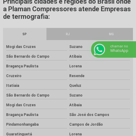
Principais cidades e regiões do Brasil onde
a Plaman Compressores atende Empresas
de termografia:
SP
RJ
MG
chamar no
Mogi das Cruzes
Suzano
WhatsApp
São Bernardo do Campo
Atibaia
Bragança Paulista
Lorena
Cruzeiro
Resende
Itatiaia
Queluz
São Bernardo do Campo
Suzano
Mogi das Cruzes
Atibaia
Bragança Paulista
São José dos Campos
Pindamonhangaba
Campos de Jordão
Guaratinguetá
Lorena