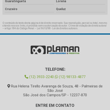
Guaratinguetá
Lorena
Cruzeiro
Queluz
O conteúdo do texto desta página é de direito reservado. Sua reprodução, parcial ou total, mesmo
citando nossos links, é proibida sem a autorização do autor. Crime de violação de direito autoral
– artigo 184 do Código Penal –
Lei 9610/98 - Lei de direitos autorais
.
TELEFONE:
(12) 3933-2240
(12) 98133-4877
Rua Helena Tirello Avarenga de Souza, 48 - Palmeiras de
São José
São José dos Campos/SP - 12237-870
ENTRE EM CONTATO