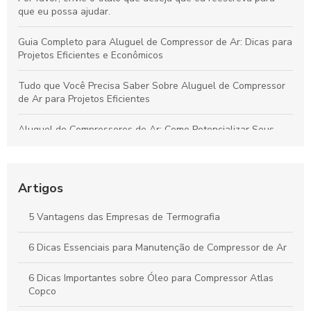
que eu possa ajudar.
Guia Completo para Aluguel de Compressor de Ar: Dicas para
Projetos Eficientes e Econômicos
Tudo que Você Precisa Saber Sobre Aluguel de Compressor
de Ar para Projetos Eficientes
Aluguel de Compressores de Ar: Como Potencializar Seus
Projetos e Simplificar Seu Trabalho
Soluções Práticas para Resolver Seus Problemas com
Eficiência e Resultados Comprovados
Artigos
Aprenda Técnicas Comprovadas para Aumentar Sua
5 Vantagens das Empresas de Termografia
Produtividade de Forma Prática e Duradoura
6 Dicas Essenciais para Manutenção de Compressor de Ar
Como o Aluguel de Compressores de Ar Impulsiona a
Eficiência e Reduz Custos no Seu Negócio
6 Dicas Importantes sobre Óleo para Compressor Atlas
Copco