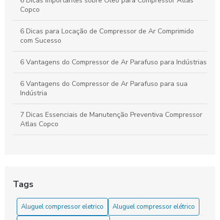
6 Dicas Importantes sobre Óleo para Compressor Atlas
Copco
6 Dicas para Locação de Compressor de Ar Comprimido
com Sucesso
6 Vantagens do Compressor de Ar Parafuso para Indústrias
6 Vantagens do Compressor de Ar Parafuso para sua
Indústria
7 Dicas Essenciais de Manutenção Preventiva Compressor
Atlas Copco
7 Dicas Essenciais para Revisão de Compressores
7 Vantagens da Locação de Compressor de Ar
Tags
A locação de compressor de ar comprimido: a solução
econômica para suas necessidades!
Aluguel compressor eletrico
Aluguel compressor elétrico
Aluguel de compressor de ar é a solução ideal para suas