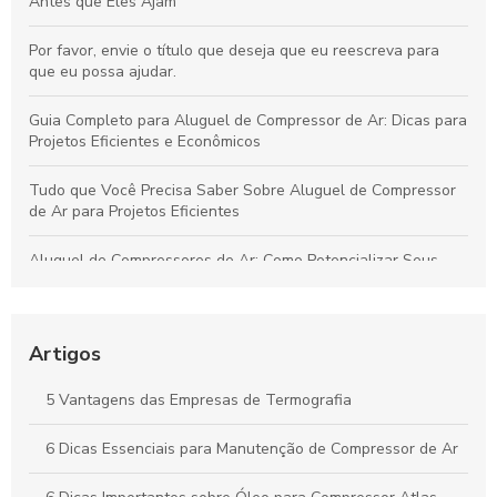
Antes que Eles Ajam
Por favor, envie o título que deseja que eu reescreva para
que eu possa ajudar.
Guia Completo para Aluguel de Compressor de Ar: Dicas para
Projetos Eficientes e Econômicos
Tudo que Você Precisa Saber Sobre Aluguel de Compressor
de Ar para Projetos Eficientes
Aluguel de Compressores de Ar: Como Potencializar Seus
Projetos e Simplificar Seu Trabalho
Soluções Práticas para Resolver Seus Problemas com
Eficiência e Resultados Comprovados
Artigos
Aprenda Técnicas Comprovadas para Aumentar Sua
5 Vantagens das Empresas de Termografia
Produtividade de Forma Prática e Duradoura
6 Dicas Essenciais para Manutenção de Compressor de Ar
Como o Aluguel de Compressores de Ar Impulsiona a
Eficiência e Reduz Custos no Seu Negócio