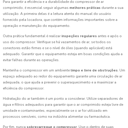
Para garantir a eficiência e a durabilidade do compressor de ar
comprimido, é essencial seguir algumas
melhores práticas
durante a sua
utilização. A primeira delas é a leitura atenta do manual do usuário
fornecido pela locadora, que contém informações importantes sobre a
operação e manutenção do equipamento.
Outra prática fundamental é realizar
inspeções regulares
antes e após o
uso do compressor. Verifique se há vazamentos de ar, se todos os
conectores estão firmes e se o nível de óleo (quando aplicável) está
adequado. Garantir que o equipamento esteja em boas condições ajuda a
evitar falhas durante as operações.
Mantenha o compressor em um ambiente
limpo e livre de obstruções
. Um
espaço adequado ao redor do equipamento garante uma circulação de ar
adequada, o que ajuda a prevenir o superaquecimento e a maximizar a
eficiência do compressor.
Hidratação do ar também é um ponto a considerar. Utilize separadores de
água e filtros adequados para garantir que o ar comprimido esteja livre de
umidade e contaminantes, especialmente se o ar for utilizado em
processos sensíveis, como na indústria alimentar ou farmacêutica.
Por fim, nunca
sobrecarregue o compressor
. Use-o dentro de suas