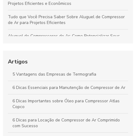
Projetos Eficientes e Econômicos
Tudo que Você Precisa Saber Sobre Aluguel de Compressor
de Ar para Projetos Eficientes
Aluguel de Compressores de Ar: Como Potencializar Seus
Projetos e Simplificar Seu Trabalho
Soluções Práticas para Resolver Seus Problemas com
Eficiência e Resultados Comprovados
Artigos
Aprenda Técnicas Comprovadas para Aumentar Sua
5 Vantagens das Empresas de Termografia
Produtividade de Forma Prática e Duradoura
6 Dicas Essenciais para Manutenção de Compressor de Ar
Como o Aluguel de Compressores de Ar Impulsiona a
Eficiência e Reduz Custos no Seu Negócio
6 Dicas Importantes sobre Óleo para Compressor Atlas
Copco
6 Dicas para Locação de Compressor de Ar Comprimido
com Sucesso