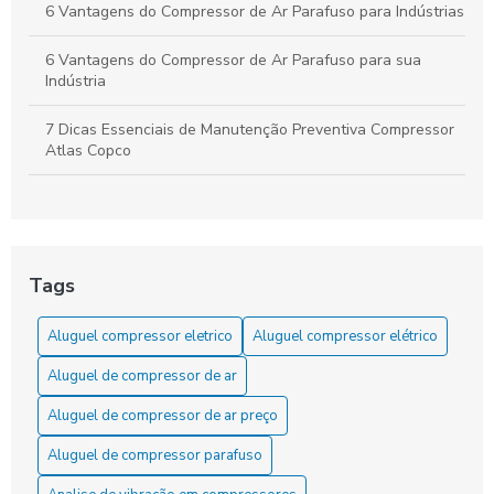
6 Vantagens do Compressor de Ar Parafuso para Indústrias
6 Vantagens do Compressor de Ar Parafuso para sua
Indústria
7 Dicas Essenciais de Manutenção Preventiva Compressor
Atlas Copco
7 Dicas Essenciais para Revisão de Compressores
7 Vantagens da Locação de Compressor de Ar
Tags
A locação de compressor de ar comprimido: a solução
econômica para suas necessidades!
Aluguel compressor eletrico
Aluguel compressor elétrico
Aluguel de compressor de ar é a solução ideal para suas
Aluguel de compressor de ar
necessidades de pressão e eficiência
Aluguel de compressor de ar preço
Aluguel de compressor de ar para projetos: como escolher
o ideal
Aluguel de compressor parafuso