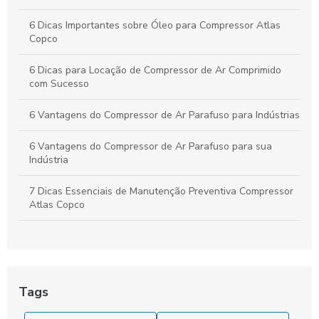
Como o Aluguel de Compressores de Ar Impulsiona a
Eficiência e Reduz Custos no Seu Negócio
6 Dicas Importantes sobre Óleo para Compressor Atlas
Copco
6 Dicas para Locação de Compressor de Ar Comprimido
com Sucesso
6 Vantagens do Compressor de Ar Parafuso para Indústrias
6 Vantagens do Compressor de Ar Parafuso para sua
Indústria
7 Dicas Essenciais de Manutenção Preventiva Compressor
Atlas Copco
7 Dicas Essenciais para Revisão de Compressores
7 Vantagens da Locação de Compressor de Ar
Tags
A locação de compressor de ar comprimido: a solução
econômica para suas necessidades!