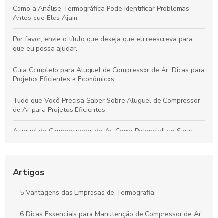
Como a Análise Termográfica Pode Identificar Problemas
Antes que Eles Ajam
Por favor, envie o título que deseja que eu reescreva para
que eu possa ajudar.
Guia Completo para Aluguel de Compressor de Ar: Dicas para
Projetos Eficientes e Econômicos
Tudo que Você Precisa Saber Sobre Aluguel de Compressor
de Ar para Projetos Eficientes
Aluguel de Compressores de Ar: Como Potencializar Seus
Projetos e Simplificar Seu Trabalho
Soluções Práticas para Resolver Seus Problemas com
Eficiência e Resultados Comprovados
Artigos
Aprenda Técnicas Comprovadas para Aumentar Sua
5 Vantagens das Empresas de Termografia
Produtividade de Forma Prática e Duradoura
6 Dicas Essenciais para Manutenção de Compressor de Ar