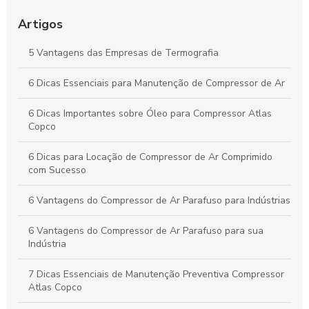
Soluções Práticas para Resolver Seus Problemas com
Eficiência e Resultados Comprovados
Artigos
Aprenda Técnicas Comprovadas para Aumentar Sua
5 Vantagens das Empresas de Termografia
Produtividade de Forma Prática e Duradoura
6 Dicas Essenciais para Manutenção de Compressor de Ar
Como o Aluguel de Compressores de Ar Impulsiona a
Eficiência e Reduz Custos no Seu Negócio
6 Dicas Importantes sobre Óleo para Compressor Atlas
Copco
6 Dicas para Locação de Compressor de Ar Comprimido
com Sucesso
6 Vantagens do Compressor de Ar Parafuso para Indústrias
6 Vantagens do Compressor de Ar Parafuso para sua
Indústria
7 Dicas Essenciais de Manutenção Preventiva Compressor
Atlas Copco