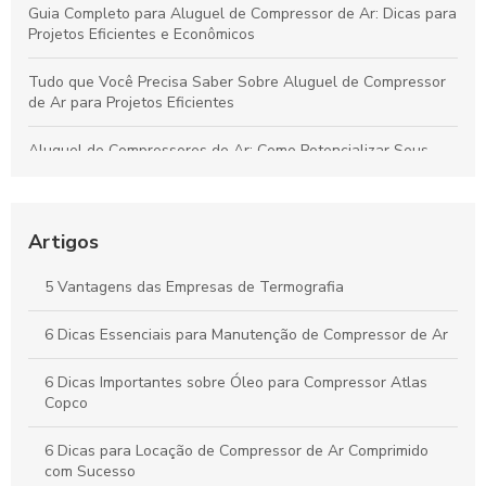
Guia Completo para Aluguel de Compressor de Ar: Dicas para
Projetos Eficientes e Econômicos
Tudo que Você Precisa Saber Sobre Aluguel de Compressor
de Ar para Projetos Eficientes
Aluguel de Compressores de Ar: Como Potencializar Seus
Projetos e Simplificar Seu Trabalho
Soluções Práticas para Resolver Seus Problemas com
Eficiência e Resultados Comprovados
Artigos
Aprenda Técnicas Comprovadas para Aumentar Sua
5 Vantagens das Empresas de Termografia
Produtividade de Forma Prática e Duradoura
6 Dicas Essenciais para Manutenção de Compressor de Ar
Como o Aluguel de Compressores de Ar Impulsiona a
Eficiência e Reduz Custos no Seu Negócio
6 Dicas Importantes sobre Óleo para Compressor Atlas
Copco
6 Dicas para Locação de Compressor de Ar Comprimido
com Sucesso