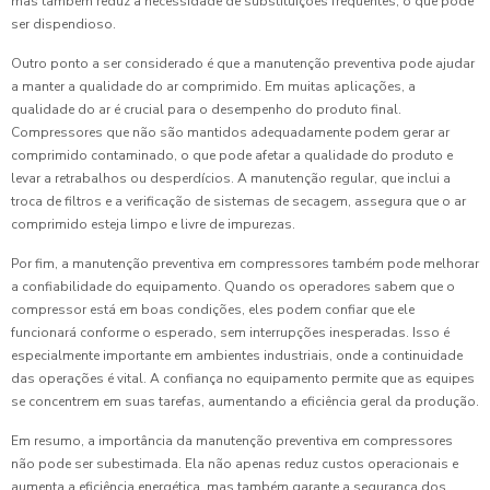
mas também reduz a necessidade de substituições frequentes, o que pode
ser dispendioso.
Outro ponto a ser considerado é que a manutenção preventiva pode ajudar
a manter a qualidade do ar comprimido. Em muitas aplicações, a
qualidade do ar é crucial para o desempenho do produto final.
Compressores que não são mantidos adequadamente podem gerar ar
comprimido contaminado, o que pode afetar a qualidade do produto e
levar a retrabalhos ou desperdícios. A manutenção regular, que inclui a
troca de filtros e a verificação de sistemas de secagem, assegura que o ar
comprimido esteja limpo e livre de impurezas.
Por fim, a manutenção preventiva em compressores também pode melhorar
a confiabilidade do equipamento. Quando os operadores sabem que o
compressor está em boas condições, eles podem confiar que ele
funcionará conforme o esperado, sem interrupções inesperadas. Isso é
especialmente importante em ambientes industriais, onde a continuidade
das operações é vital. A confiança no equipamento permite que as equipes
se concentrem em suas tarefas, aumentando a eficiência geral da produção.
Em resumo, a importância da manutenção preventiva em compressores
não pode ser subestimada. Ela não apenas reduz custos operacionais e
aumenta a eficiência energética, mas também garante a segurança dos