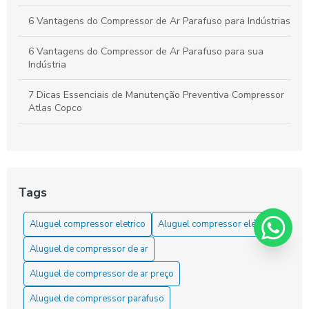
6 Vantagens do Compressor de Ar Parafuso para Indústrias
6 Vantagens do Compressor de Ar Parafuso para sua
Indústria
7 Dicas Essenciais de Manutenção Preventiva Compressor
Atlas Copco
7 Dicas Essenciais para Revisão de Compressores
7 Vantagens da Locação de Compressor de Ar
Tags
A locação de compressor de ar comprimido: a solução
econômica para suas necessidades!
Aluguel compressor eletrico
Aluguel compressor elétrico
Aluguel de compressor de ar é a solução ideal para suas
Aluguel de compressor de ar
necessidades de pressão e eficiência
Aluguel de compressor de ar preço
Aluguel de compressor de ar para projetos: como escolher
o ideal
Aluguel de compressor parafuso