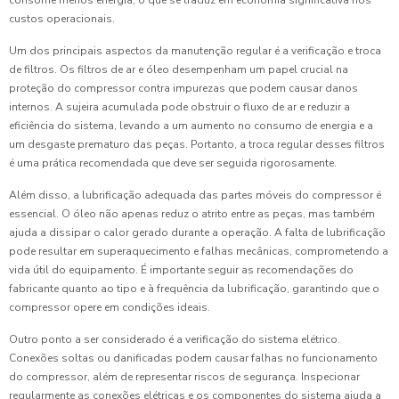
consome menos energia, o que se traduz em economia significativa nos
custos operacionais.
Um dos principais aspectos da manutenção regular é a verificação e troca
de filtros. Os filtros de ar e óleo desempenham um papel crucial na
proteção do compressor contra impurezas que podem causar danos
internos. A sujeira acumulada pode obstruir o fluxo de ar e reduzir a
eficiência do sistema, levando a um aumento no consumo de energia e a
um desgaste prematuro das peças. Portanto, a troca regular desses filtros
é uma prática recomendada que deve ser seguida rigorosamente.
Além disso, a lubrificação adequada das partes móveis do compressor é
essencial. O óleo não apenas reduz o atrito entre as peças, mas também
ajuda a dissipar o calor gerado durante a operação. A falta de lubrificação
pode resultar em superaquecimento e falhas mecânicas, comprometendo a
vida útil do equipamento. É importante seguir as recomendações do
fabricante quanto ao tipo e à frequência da lubrificação, garantindo que o
compressor opere em condições ideais.
Outro ponto a ser considerado é a verificação do sistema elétrico.
Conexões soltas ou danificadas podem causar falhas no funcionamento
do compressor, além de representar riscos de segurança. Inspecionar
regularmente as conexões elétricas e os componentes do sistema ajuda a