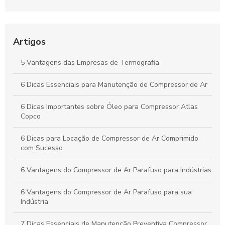
Projetos e Simplificar Seu Trabalho
Soluções Práticas para Resolver Seus Problemas com
Eficiência e Resultados Comprovados
Artigos
Aprenda Técnicas Comprovadas para Aumentar Sua
5 Vantagens das Empresas de Termografia
Produtividade de Forma Prática e Duradoura
6 Dicas Essenciais para Manutenção de Compressor de Ar
Como o Aluguel de Compressores de Ar Impulsiona a
Eficiência e Reduz Custos no Seu Negócio
6 Dicas Importantes sobre Óleo para Compressor Atlas
Copco
6 Dicas para Locação de Compressor de Ar Comprimido
com Sucesso
6 Vantagens do Compressor de Ar Parafuso para Indústrias
6 Vantagens do Compressor de Ar Parafuso para sua
Indústria
7 Dicas Essenciais de Manutenção Preventiva Compressor